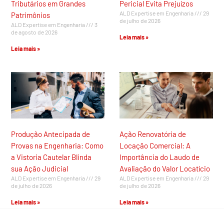
Tributários em Grandes
Pericial Evita Prejuízos
ALD Expertise em Engenharia
29
Patrimônios
de julho de 2026
ALD Expertise em Engenharia
3
de agosto de 2026
Leia mais »
Leia mais »
Produção Antecipada de
Ação Renovatória de
Provas na Engenharia: Como
Locação Comercial: A
a Vistoria Cautelar Blinda
Importância do Laudo de
sua Ação Judicial
Avaliação do Valor Locatício
ALD Expertise em Engenharia
29
ALD Expertise em Engenharia
29
de julho de 2026
de julho de 2026
Leia mais »
Leia mais »