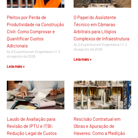
Pleitos por Perda de
O Papel do Assistente
Produtividade na Construção
Técnico em Câmaras
Civil: Como Comprovar e
Arbitrais para Litígios
Quantificar Custos
Complexos de Infraestrutura
ALD Expertise em Engenharia
3
Adicionais
de agosto de 2026
ALD Expertise em Engenharia
3
de agosto de 2026
Leia mais »
Leia mais »
Laudo de Avaliação para
Rescisão Contratual em
Revisão de IPTU e ITBI:
Obras e Apuração de
Redução Legal de Custos
Haveres: Como a Medição