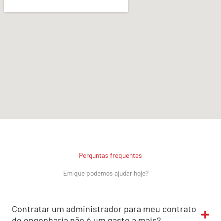
t
s
A
p
p
.
.
.
Perguntas frequentes
Em que podemos ajudar hoje?
Contratar um administrador para meu contrato
de engenharia não é um gasto a mais?