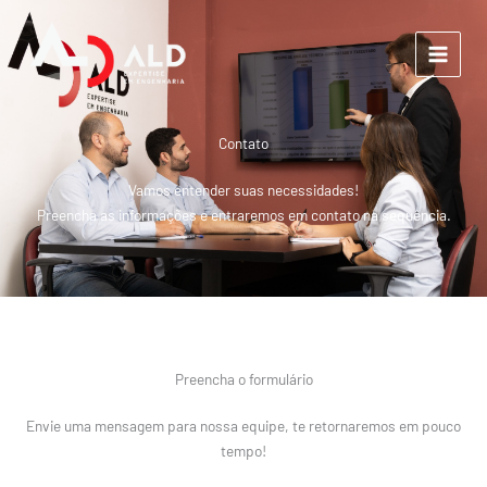
Ir
para
o
conteúdo
Contato
Vamos entender suas necessidades!
Preencha as informações e entraremos em contato na sequência.
Preencha o formulário
Envie uma mensagem para nossa equipe, te retornaremos em pouco
tempo!