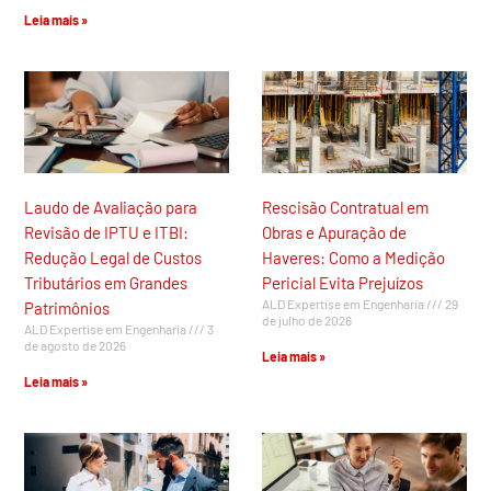
Leia mais »
Laudo de Avaliação para
Rescisão Contratual em
Revisão de IPTU e ITBI:
Obras e Apuração de
Redução Legal de Custos
Haveres: Como a Medição
Tributários em Grandes
Pericial Evita Prejuízos
ALD Expertise em Engenharia
29
Patrimônios
de julho de 2026
ALD Expertise em Engenharia
3
de agosto de 2026
Leia mais »
Leia mais »