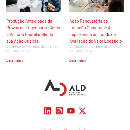
Produção Antecipada de
Ação Renovatória de
Provas na Engenharia: Como
Locação Comercial: A
a Vistoria Cautelar Blinda
Importância do Laudo de
sua Ação Judicial
Avaliação do Valor Locatício
ALD Expertise em Engenharia
29
ALD Expertise em Engenharia
29
de julho de 2026
de julho de 2026
Leia mais »
Leia mais »