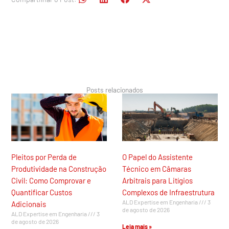
Posts relacionados
Pleitos por Perda de
O Papel do Assistente
Produtividade na Construção
Técnico em Câmaras
Civil: Como Comprovar e
Arbitrais para Litígios
Quantificar Custos
Complexos de Infraestrutura
ALD Expertise em Engenharia
3
Adicionais
de agosto de 2026
ALD Expertise em Engenharia
3
de agosto de 2026
Leia mais »