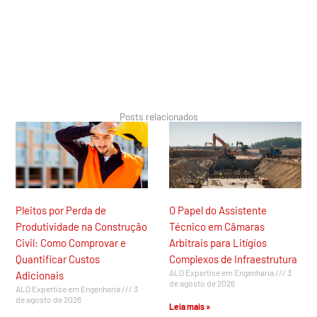
Posts relacionados
Pleitos por Perda de
O Papel do Assistente
Produtividade na Construção
Técnico em Câmaras
Civil: Como Comprovar e
Arbitrais para Litígios
Quantificar Custos
Complexos de Infraestrutura
ALD Expertise em Engenharia
3
Adicionais
de agosto de 2026
ALD Expertise em Engenharia
3
de agosto de 2026
Leia mais »