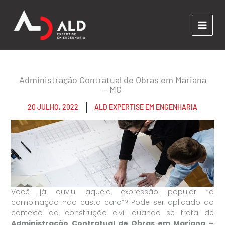
Ir
para
o
conteúdo
Administração Contratual de Obras em Mariana
– MG
20 JULHO, 2022
ALD EXPERTISE EM ENGENHARIA
Você já ouviu aquela expressão popular “a
combinação não custa caro”? Pode ser aplicado ao
contexto da construção civil quando se trata de
Administração Contratual de Obras em Mariana –