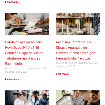
Leia mais »
Laudo de Avaliação para
Rescisão Contratual em
Revisão de IPTU e ITBI:
Obras e Apuração de
Redução Legal de Custos
Haveres: Como a Medição
Tributários em Grandes
Pericial Evita Prejuízos
ALD Expertise em Engenharia
29
Patrimônios
de julho de 2026
ALD Expertise em Engenharia
3
de agosto de 2026
Leia mais »
Leia mais »