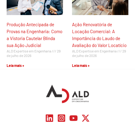
Produção Antecipada de
Ação Renovatória de
Provas na Engenharia: Como
Locação Comercial: A
a Vistoria Cautelar Blinda
Importância do Laudo de
sua Ação Judicial
Avaliação do Valor Locatício
ALD Expertise em Engenharia
29
ALD Expertise em Engenharia
29
de julho de 2026
de julho de 2026
Leia mais »
Leia mais »