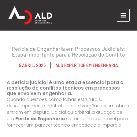
Ir
para
o
conteúdo
Perícia de Engenharia em Processos Judiciais:
Etapa Importante para a Resolução do Conflito
5 ABRIL, 2025
ALD EXPERTISE EM ENGENHARIA
A perícia judicial é uma etapa essencial para a
resolução de conflitos técnicos em processos
que envolvem engenharia.
Quando questões como falhas estruturais,
descumprimento contratual ou divergências em obras
entram em disputa judicial ou arbitral, a atuação de
um
Perito de Engenharia
se torna indispensável para
fornecer um parecer técnico embasado e imparcial.