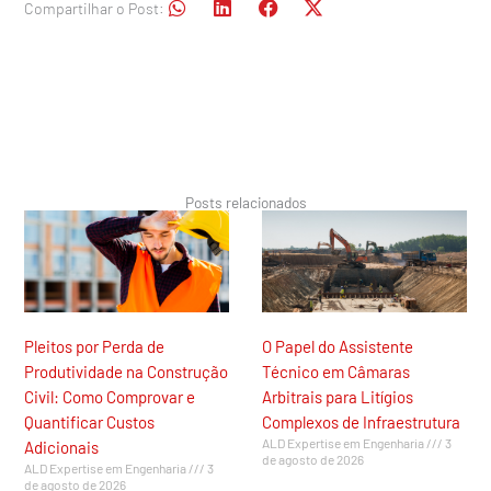
Compartilhar o Post:
Posts relacionados
Pleitos por Perda de
O Papel do Assistente
Produtividade na Construção
Técnico em Câmaras
Civil: Como Comprovar e
Arbitrais para Litígios
Quantificar Custos
Complexos de Infraestrutura
ALD Expertise em Engenharia
3
Adicionais
de agosto de 2026
ALD Expertise em Engenharia
3
de agosto de 2026