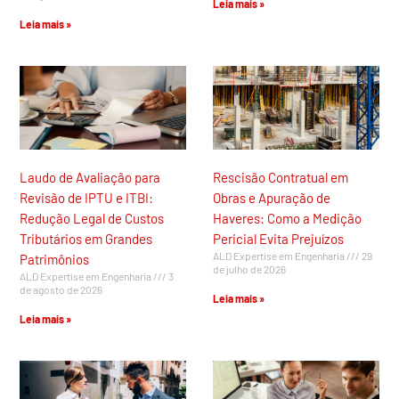
Leia mais »
Leia mais »
Laudo de Avaliação para
Rescisão Contratual em
Revisão de IPTU e ITBI:
Obras e Apuração de
Redução Legal de Custos
Haveres: Como a Medição
Tributários em Grandes
Pericial Evita Prejuízos
ALD Expertise em Engenharia
29
Patrimônios
de julho de 2026
ALD Expertise em Engenharia
3
de agosto de 2026
Leia mais »
Leia mais »