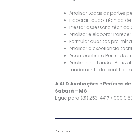
Analisar todas as partes p
Elaborar Laudo Técnico de 
Prestar assessoria técnica
Analisar e elaborar Parec
Formular quesitos prelimina
Analisar a experiência téc
Acompanhar o Perito do Juí
Analisar o Laudo Perici
fundamentado cientificame
A ALD Avaliações e Perícias d
Sabará – MG.
Ligue para (31) 2531.4417 / 99919.
Anterior