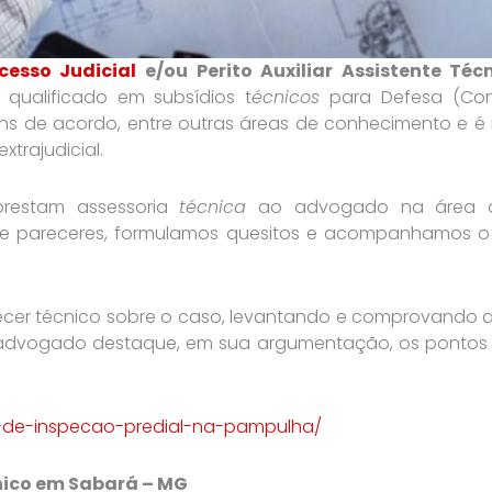
cesso Judicial
e/ou Perito Auxiliar Assistente Té
l qualificado em subsídios t
écnicos
para Defesa (Cont
ns de acordo, entre outras áreas de conhecimento e é
xtrajudicial.
prestam assessoria
técnica
ao advogado na área da 
s e pareceres, formulamos quesitos e acompanhamos 
recer técnico sobre o caso, levantando e comprovando 
 o advogado destaque, em sua argumentação, os pontos
do-de-inspecao-predial-na-pampulha/
nico em Sabará – MG