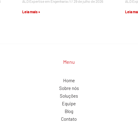
6
ALD Expertise em Engenharia
29 de julho de 2026
ALD Exp
Leia mais »
Leia mai
Menu
Home
Sobre nós
Soluções
Equipe
Blog
Contato