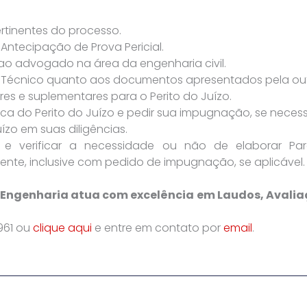
ertinentes do processo.
Antecipação de Prova Pericial.
 ao advogado na área da engenharia civil.
er Técnico quanto aos documentos apresentados pela out
res e suplementares para o Perito do Juízo.
nica do Perito do Juízo e pedir sua impugnação, se necess
zo em suas diligências.
al e verificar a necessidade ou não de elaborar Pa
nte, inclusive com pedido de impugnação, se aplicável.
e Engenharia atua com excelência em Laudos, Avalia
6961 ou
clique aqui
e entre em contato por
email
.