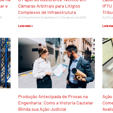
ar e
Câmaras Arbitrais para Litígios
IPTU 
Complexos de Infraestrutura
Trib
26
ALD Expertise em Engenharia
3 de agosto de 2026
ALD Exp
Leia mais »
Leia mai
Produção Antecipada de Provas na
Ação
Engenharia: Como a Vistoria Cautelar
Comer
Blinda sua Ação Judicial
Avali