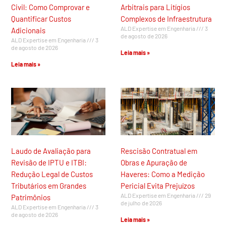
Civil: Como Comprovar e
Arbitrais para Litígios
Quantificar Custos
Complexos de Infraestrutura
ALD Expertise em Engenharia
3
Adicionais
de agosto de 2026
ALD Expertise em Engenharia
3
de agosto de 2026
Leia mais »
Leia mais »
Laudo de Avaliação para
Rescisão Contratual em
Revisão de IPTU e ITBI:
Obras e Apuração de
Redução Legal de Custos
Haveres: Como a Medição
Tributários em Grandes
Pericial Evita Prejuízos
ALD Expertise em Engenharia
29
Patrimônios
de julho de 2026
ALD Expertise em Engenharia
3
de agosto de 2026
Leia mais »