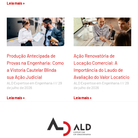
Leia mais »
Produção Antecipada de
Ação Renovatória de
Provas na Engenharia: Como
Locação Comercial: A
a Vistoria Cautelar Blinda
Importância do Laudo de
sua Ação Judicial
Avaliação do Valor Locatício
ALD Expertise em Engenharia
29
ALD Expertise em Engenharia
29
de julho de 2026
de julho de 2026
Leia mais »
Leia mais »