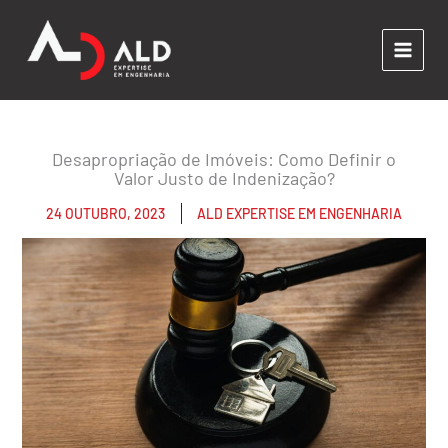
Ir
para
o
conteúdo
Desapropriação de Imóveis: Como Definir o
Valor Justo de Indenização?
24 OUTUBRO, 2023
ALD EXPERTISE EM ENGENHARIA