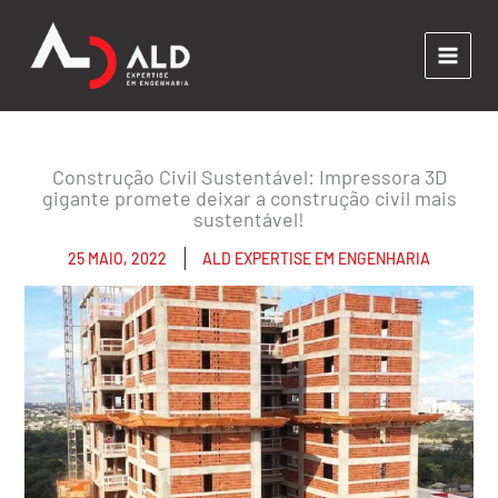
Ir
para
o
conteúdo
Construção Civil Sustentável: Impressora 3D
gigante promete deixar a construção civil mais
sustentável!
25 MAIO, 2022
ALD EXPERTISE EM ENGENHARIA