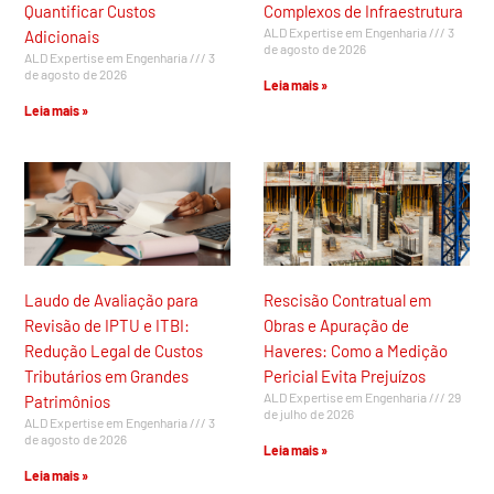
Quantificar Custos
Complexos de Infraestrutura
ALD Expertise em Engenharia
3
Adicionais
de agosto de 2026
ALD Expertise em Engenharia
3
de agosto de 2026
Leia mais »
Leia mais »
Laudo de Avaliação para
Rescisão Contratual em
Revisão de IPTU e ITBI:
Obras e Apuração de
Redução Legal de Custos
Haveres: Como a Medição
Tributários em Grandes
Pericial Evita Prejuízos
ALD Expertise em Engenharia
29
Patrimônios
de julho de 2026
ALD Expertise em Engenharia
3
de agosto de 2026
Leia mais »
Leia mais »