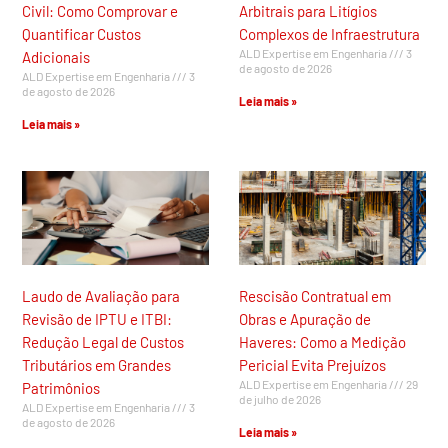
Civil: Como Comprovar e
Arbitrais para Litígios
Quantificar Custos
Complexos de Infraestrutura
ALD Expertise em Engenharia
3
Adicionais
de agosto de 2026
ALD Expertise em Engenharia
3
de agosto de 2026
Leia mais »
Leia mais »
Laudo de Avaliação para
Rescisão Contratual em
Revisão de IPTU e ITBI:
Obras e Apuração de
Redução Legal de Custos
Haveres: Como a Medição
Tributários em Grandes
Pericial Evita Prejuízos
ALD Expertise em Engenharia
29
Patrimônios
de julho de 2026
ALD Expertise em Engenharia
3
de agosto de 2026
Leia mais »