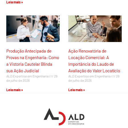
Leia mais »
Produção Antecipada de
Ação Renovatória de
Provas na Engenharia: Como
Locação Comercial: A
a Vistoria Cautelar Blinda
Importância do Laudo de
sua Ação Judicial
Avaliação do Valor Locatício
ALD Expertise em Engenharia
29
ALD Expertise em Engenharia
29
de julho de 2026
de julho de 2026
Leia mais »
Leia mais »