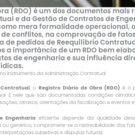
Obra (RDO) é um dos documentos mais r
tual e da Gestão de Contratos de Eng
 como mera formalidade operacional, 
 de conflitos, na comprovação de fato
 de pedidos de Reequilíbrio Contratual
os a importância de um RDO bem elabo
atos de engenharia e sua influência di
ídicas.
omo instrumento da Administração Contratual
 Contratual
, o
Registro Diário de Obra (RDO)
é o p
al. É nele que são documentadas condições climáticas
lisações, atrasos, orientações da fiscalização e eventos e
e Engenharia
eficiente depende da qualidade dess
ou genérica, compromete-se a rastreabilidade dos fato
nterpretações subjetivas e disputas futuras.