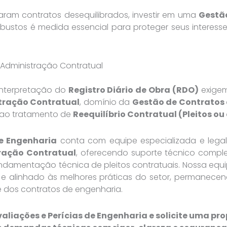
taram contratos desequilibrados, investir em uma
Gestã
robustos é medida essencial para proteger seus interesse
 Administração Contratual
 interpretação do
Registro Diário de Obra (RDO)
exigem
tração Contratual
, domínio da
Gestão de Contratos
 ao tratamento de
Reequilíbrio Contratual (Pleitos ou
de Engenharia
conta com equipe especializada e legal
ração Contratual
, oferecendo suporte técnico compl
ndamentação técnica de pleitos contratuais. Nossa equi
o e alinhado às melhores práticas do setor, permanece
dos contratos de engenharia.
aliações e Perícias de Engenharia e solicite uma p