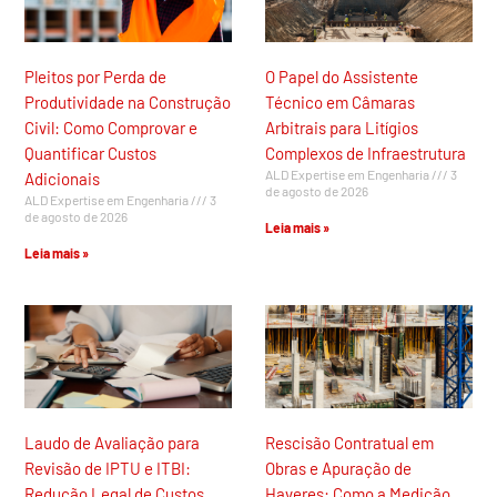
Pleitos por Perda de
O Papel do Assistente
Produtividade na Construção
Técnico em Câmaras
Civil: Como Comprovar e
Arbitrais para Litígios
Quantificar Custos
Complexos de Infraestrutura
ALD Expertise em Engenharia
3
Adicionais
de agosto de 2026
ALD Expertise em Engenharia
3
de agosto de 2026
Leia mais »
Leia mais »
Laudo de Avaliação para
Rescisão Contratual em
Revisão de IPTU e ITBI:
Obras e Apuração de
Redução Legal de Custos
Haveres: Como a Medição