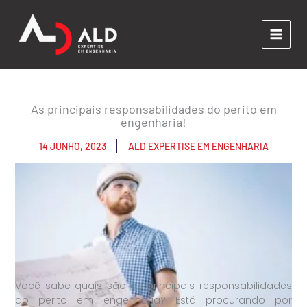
Ir
para
o
conteúdo
As principais responsabilidades do perito em
engenharia!
14 JUNHO, 2023
ALD EXPERTISE EM ENGENHARIA
Você sabe quais são as principais responsabilidades
do perito em engenharia? Está procurando por