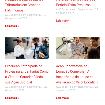
Tributários em Grandes
Pericial Evita Prejuízos
ALD Expertise em Engenharia
29
Patrimônios
de julho de 2026
ALD Expertise em Engenharia
3
de agosto de 2026
Leia mais »
Leia mais »
Produção Antecipada de
Ação Renovatória de
Provas na Engenharia: Como
Locação Comercial: A
a Vistoria Cautelar Blinda
Importância do Laudo de
sua Ação Judicial
Avaliação do Valor Locatício
ALD Expertise em Engenharia
29
ALD Expertise em Engenharia
29
de julho de 2026
de julho de 2026
Leia mais »
Leia mais »