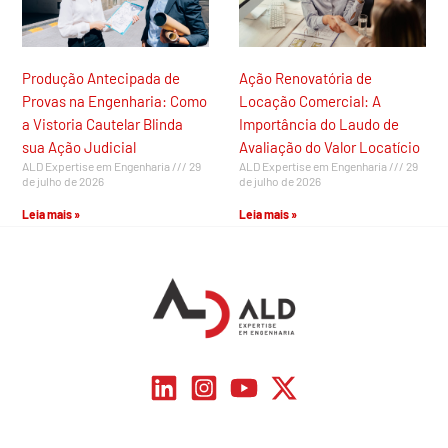
Produção Antecipada de
Ação Renovatória de
Provas na Engenharia: Como
Locação Comercial: A
a Vistoria Cautelar Blinda
Importância do Laudo de
sua Ação Judicial
Avaliação do Valor Locatício
ALD Expertise em Engenharia
29
ALD Expertise em Engenharia
29
de julho de 2026
de julho de 2026
Leia mais »
Leia mais »