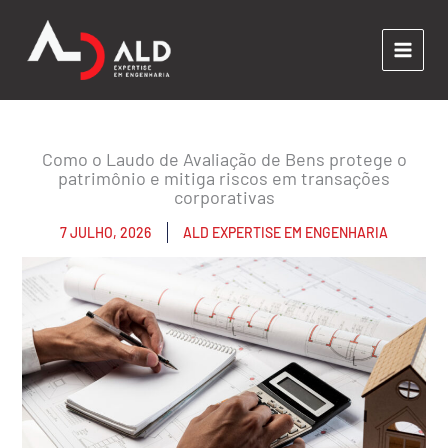
Ir
para
o
conteúdo
Como o Laudo de Avaliação de Bens protege o
patrimônio e mitiga riscos em transações
corporativas
7 JULHO, 2026
ALD EXPERTISE EM ENGENHARIA