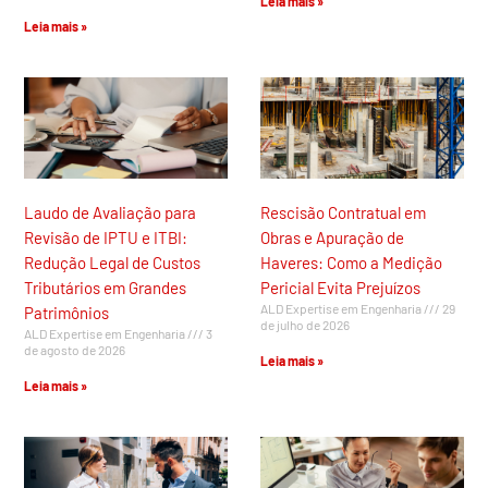
Leia mais »
Leia mais »
Laudo de Avaliação para
Rescisão Contratual em
Revisão de IPTU e ITBI:
Obras e Apuração de
Redução Legal de Custos
Haveres: Como a Medição
Tributários em Grandes
Pericial Evita Prejuízos
ALD Expertise em Engenharia
29
Patrimônios
de julho de 2026
ALD Expertise em Engenharia
3
de agosto de 2026
Leia mais »
Leia mais »