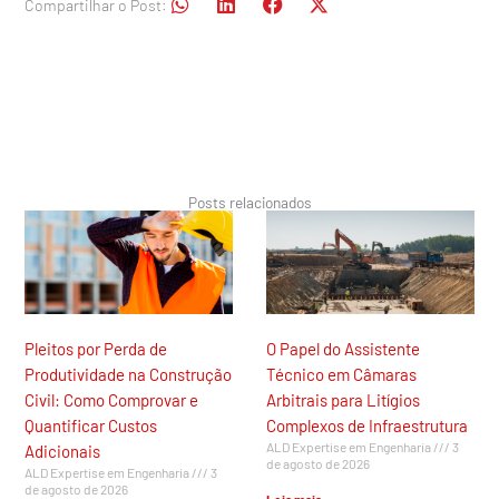
Compartilhar o Post:
Posts relacionados
Pleitos por Perda de
O Papel do Assistente
Produtividade na Construção
Técnico em Câmaras
Civil: Como Comprovar e
Arbitrais para Litígios
Quantificar Custos
Complexos de Infraestrutura
ALD Expertise em Engenharia
3
Adicionais
de agosto de 2026
ALD Expertise em Engenharia
3
de agosto de 2026