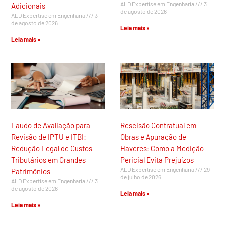
ALD Expertise em Engenharia
3
Adicionais
de agosto de 2026
ALD Expertise em Engenharia
3
de agosto de 2026
Leia mais »
Leia mais »
Laudo de Avaliação para
Rescisão Contratual em
Revisão de IPTU e ITBI:
Obras e Apuração de
Redução Legal de Custos
Haveres: Como a Medição
Tributários em Grandes
Pericial Evita Prejuízos
ALD Expertise em Engenharia
29
Patrimônios
de julho de 2026
ALD Expertise em Engenharia
3
de agosto de 2026
Leia mais »
Leia mais »