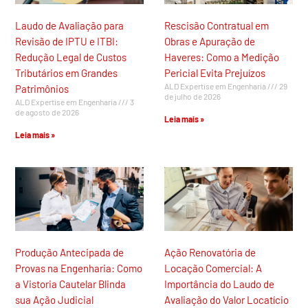
Laudo de Avaliação para
Rescisão Contratual em
Revisão de IPTU e ITBI:
Obras e Apuração de
Redução Legal de Custos
Haveres: Como a Medição
Tributários em Grandes
Pericial Evita Prejuízos
ALD Expertise em Engenharia
29
Patrimônios
de julho de 2026
ALD Expertise em Engenharia
3
de agosto de 2026
Leia mais »
Leia mais »
Produção Antecipada de
Ação Renovatória de
Provas na Engenharia: Como
Locação Comercial: A
a Vistoria Cautelar Blinda
Importância do Laudo de
sua Ação Judicial
Avaliação do Valor Locatício