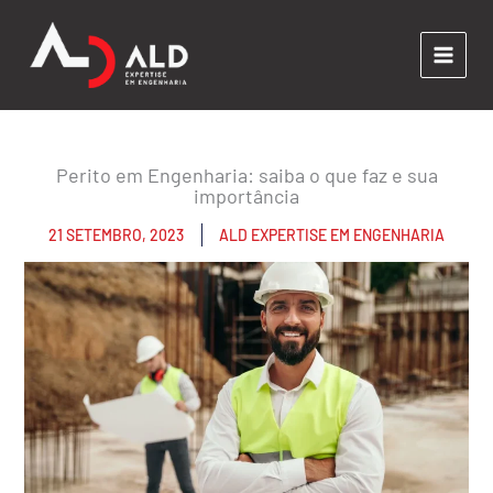
Ir
para
o
conteúdo
Perito em Engenharia: saiba o que faz e sua
importância
21 SETEMBRO, 2023
ALD EXPERTISE EM ENGENHARIA