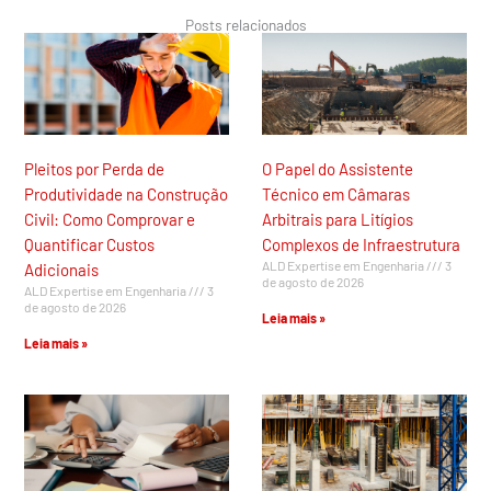
Posts relacionados
Pleitos por Perda de
O Papel do Assistente
Produtividade na Construção
Técnico em Câmaras
Civil: Como Comprovar e
Arbitrais para Litígios
Quantificar Custos
Complexos de Infraestrutura
ALD Expertise em Engenharia
3
Adicionais
de agosto de 2026
ALD Expertise em Engenharia
3
de agosto de 2026
Leia mais »
Leia mais »