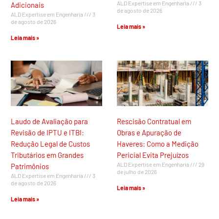
ALD Expertise em Engenharia
3
Adicionais
de agosto de 2026
ALD Expertise em Engenharia
3
de agosto de 2026
Leia mais »
Leia mais »
Laudo de Avaliação para
Rescisão Contratual em
Revisão de IPTU e ITBI:
Obras e Apuração de
Redução Legal de Custos
Haveres: Como a Medição
Tributários em Grandes
Pericial Evita Prejuízos
ALD Expertise em Engenharia
29
Patrimônios
de julho de 2026
ALD Expertise em Engenharia
3
de agosto de 2026
Leia mais »
Leia mais »