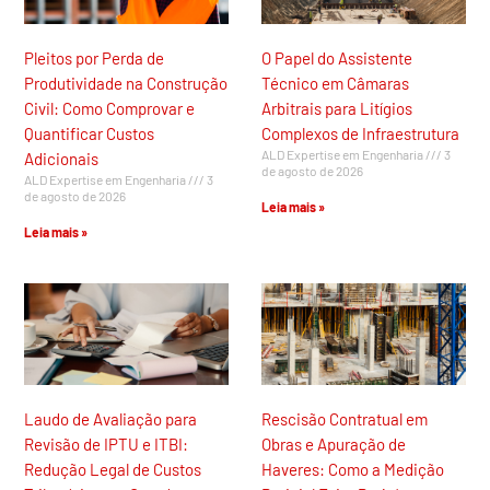
Pleitos por Perda de
O Papel do Assistente
Produtividade na Construção
Técnico em Câmaras
Civil: Como Comprovar e
Arbitrais para Litígios
Quantificar Custos
Complexos de Infraestrutura
ALD Expertise em Engenharia
3
Adicionais
de agosto de 2026
ALD Expertise em Engenharia
3
de agosto de 2026
Leia mais »
Leia mais »
Laudo de Avaliação para
Rescisão Contratual em
Revisão de IPTU e ITBI:
Obras e Apuração de
Redução Legal de Custos
Haveres: Como a Medição