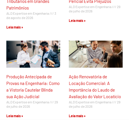
Tributários em Grandes
Pericial Evita Prejuízos
ALD Expertise em Engenharia
29
Patrimônios
de julho de 2026
ALD Expertise em Engenharia
3
de agosto de 2026
Leia mais »
Leia mais »
Produção Antecipada de
Ação Renovatória de
Provas na Engenharia: Como
Locação Comercial: A
a Vistoria Cautelar Blinda
Importância do Laudo de
sua Ação Judicial
Avaliação do Valor Locatício
ALD Expertise em Engenharia
29
ALD Expertise em Engenharia
29
de julho de 2026
de julho de 2026
Leia mais »
Leia mais »