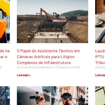
ade na
O Papel do Assistente Técnico em
Laudo
ar e
Câmaras Arbitrais para Litígios
IPTU 
Complexos de Infraestrutura
Trib
26
ALD Expertise em Engenharia
3 de agosto de 2026
ALD Exp
Leia mais »
Leia mai