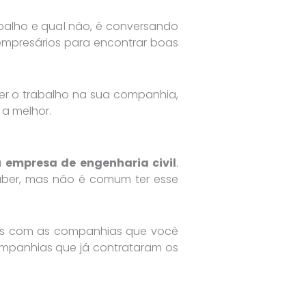
alho e qual não, é conversando
 empresários para encontrar boas
azer o trabalho na sua companhia,
 a melhor.
a
empresa de engenharia civil
.
saber, mas não é comum ter esse
bras com as companhias que você
companhias que já contrataram os