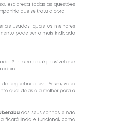
sso, esclareça todas as questões
ompanhia que se trata a obra.
riais usados, quais os melhores
imento pode ser a mais indicada
do. Por exemplo, é possível que
 ideia.
de engenharia civil. Assim, você
te qual delas é a melhor para a
 Uberaba
dos seus sonhos e não
ficará linda e funcional, como