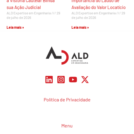
a Vistoria Cautelar Blinda
Importância do Laudo de
sua Ação Judicial
Avaliação do Valor Locatício
ALD Expertise em Engenharia
29
ALD Expertise em Engenharia
29
de julho de 2026
de julho de 2026
Leia mais »
Leia mais »
Política de Privacidade
Menu