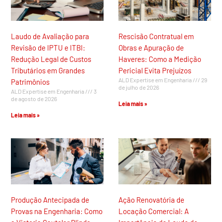
Laudo de Avaliação para
Rescisão Contratual em
Revisão de IPTU e ITBI:
Obras e Apuração de
Redução Legal de Custos
Haveres: Como a Medição
Tributários em Grandes
Pericial Evita Prejuízos
ALD Expertise em Engenharia
29
Patrimônios
de julho de 2026
ALD Expertise em Engenharia
3
de agosto de 2026
Leia mais »
Leia mais »
Produção Antecipada de
Ação Renovatória de
Provas na Engenharia: Como
Locação Comercial: A