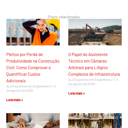
Posts relacionados
Pleitos por Perda de
O Papel do Assistente
Produtividade na Construção
Técnico em Câmaras
Civil: Como Comprovar e
Arbitrais para Litígios
Quantificar Custos
Complexos de Infraestrutura
ALD Expertise em Engenharia
3
Adicionais
de agosto de 2026
ALD Expertise em Engenharia
3
de agosto de 2026
Leia mais »
Leia mais »