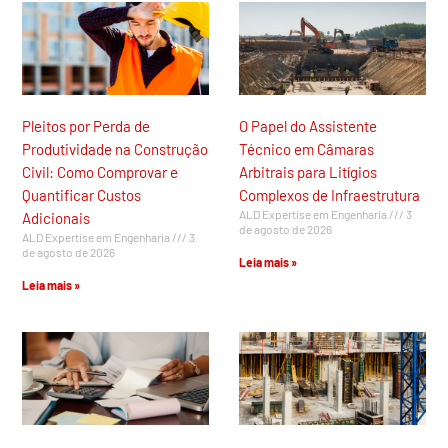
Pleitos por Perda de
O Papel do Assistente
Produtividade na Construção
Técnico em Câmaras
Civil: Como Comprovar e
Arbitrais para Litígios
Quantificar Custos
Complexos de Infraestrutura
ALD Expertise em Engenharia
3
Adicionais
de agosto de 2026
ALD Expertise em Engenharia
3
de agosto de 2026
Leia mais »
Leia mais »