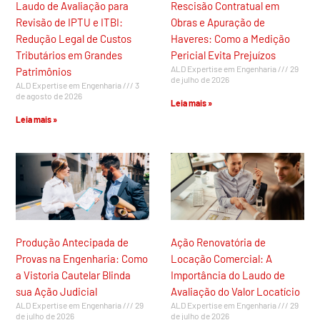
Laudo de Avaliação para
Rescisão Contratual em
Revisão de IPTU e ITBI:
Obras e Apuração de
Redução Legal de Custos
Haveres: Como a Medição
Tributários em Grandes
Pericial Evita Prejuízos
ALD Expertise em Engenharia
29
Patrimônios
de julho de 2026
ALD Expertise em Engenharia
3
de agosto de 2026
Leia mais »
Leia mais »
Produção Antecipada de
Ação Renovatória de
Provas na Engenharia: Como
Locação Comercial: A
a Vistoria Cautelar Blinda
Importância do Laudo de
sua Ação Judicial
Avaliação do Valor Locatício
ALD Expertise em Engenharia
29
ALD Expertise em Engenharia
29
de julho de 2026
de julho de 2026