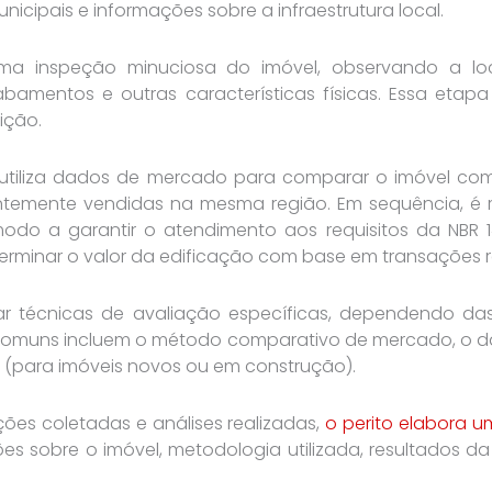
unicipais e informações sobre a infraestrutura local.
 uma inspeção minuciosa do imóvel, observando a lo
cabamentos e outras características físicas. Essa etap
ição.
l utiliza dados de mercado para comparar o imóvel c
temente vendidas na mesma região. Em sequência, é r
modo a garantir o atendimento aos requisitos da NBR 1
erminar o valor da edificação com base em transações r
car técnicas de avaliação específicas, dependendo das
 comuns incluem o método comparativo de mercado, o da
o (para imóveis novos ou em construção).
es coletadas e análises realizadas,
o perito elabora 
s sobre o imóvel, metodologia utilizada, resultados da 