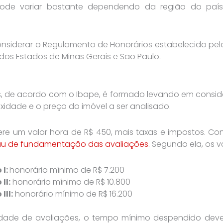
l pode variar bastante dependendo da região do pa
onsiderar o Regulamento de Honorários estabelecido pe
dos Estados de Minas Gerais e São Paulo.
s, de acordo com o Ibape, é formado levando em consi
xidade e o preço do imóvel a ser analisado.
ere um valor hora de R$ 450, mais taxas e impostos. Co
au de fundamentação das avaliações
. Segundo ela, os v
I:
honorário mínimo de R$ 7.200
II:
honorário mínimo de R$ 10.800
II:
honorário mínimo de R$ 16.200
ade de avaliações, o tempo mínimo despendido deve s