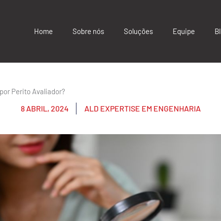
Home
Sobre nós
Soluções
Equipe
B
por Perito Avaliador?
8 ABRIL, 2024
ALD EXPERTISE EM ENGENHARIA