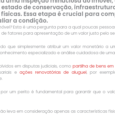
liza uma inspeção minuciosa do imóvel
 estado de conservação, infraestrutu
 físicas. Essa etapa é crucial para co
liar a condição.
móvel?
Esta é uma pergunta para a qual poucas pessoas 
 de fatores para apresentação de um valor justo pelo se
 do que simplesmente atribuir um valor monetário a 
onhecimento especializado e análise cuidadosa de uma 
lvidos em disputas judiciais, como
partilha de bens em
sariais e
ações renovatórias de aluguel
, por exempl
e.
 por um perito é fundamental para garantir que o valor
não leva em consideração apenas as características fís