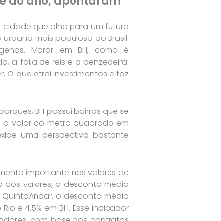
tre do ano, apontaram
ma cidade que olha para um futuro
 urbana mais populosa do Brasil.
indígenas. Morar em BH, como é
 a folia de reis e a benzedeira.
. O que atrai investimentos e faz
rques, BH possui bairros que se
te o valor do metro quadrado em
exibe uma perspectiva bastante
umento importante nos valores de
o dos valores, o desconto médio
a QuintoAndar, o desconto médio
Rio e 4,5% em BH. Esse indicador
radores, com base nos contratos