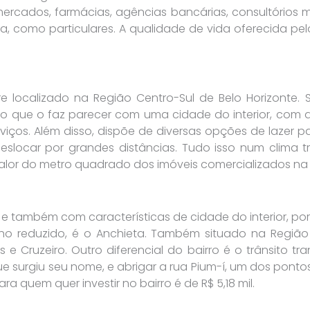
cados, farmácias, agências bancárias, consultórios méd
ca, como particulares. A qualidade de vida oferecida pe
 localizado na Região Centro-Sul de Belo Horizonte. Su
o que o faz parecer com uma cidade do interior, com a
ços. Além disso, dispõe de diversas opções de lazer pa
eslocar por grandes distâncias. Tudo isso num clima t
alor do metro quadrado dos imóveis comercializados na re
 e também com características de cidade do interior, po
o reduzido, é o Anchieta. Também situado na Região 
 e Cruzeiro. Outro diferencial do bairro é o trânsito t
que surgiu seu nome, e abrigar a rua Pium-í, um dos pon
a quem quer investir no bairro é de R$ 5,18 mil.