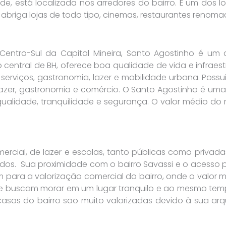
e, está localizada nos arredores do bairro. É um dos loc
abriga lojas de todo tipo, cinemas, restaurantes renoma
ntro-Sul da Capital Mineira, Santo Agostinho é um d
o central de BH, oferece boa qualidade de vida e infrae
erviços, gastronomia, lazer e mobilidade urbana. Possui 
lazer, gastronomia e comércio. O Santo Agostinho é um
ualidade, tranquilidade e segurança. O valor médio do 
rcial, de lazer e escolas, tanto públicas como privada
os. Sua proximidade com o bairro Savassi e o acesso 
 para a valorização comercial do bairro, onde o valor 
 que buscam morar em um lugar tranquilo e ao mesmo tem
 casas do bairro são muito valorizadas devido à sua a