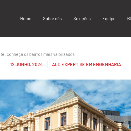
Home
Sobre nós
Soluções
Equipe
B
te: conheça os bairros mais valorizados
12 JUNHO, 2024
ALD EXPERTISE EM ENGENHARIA