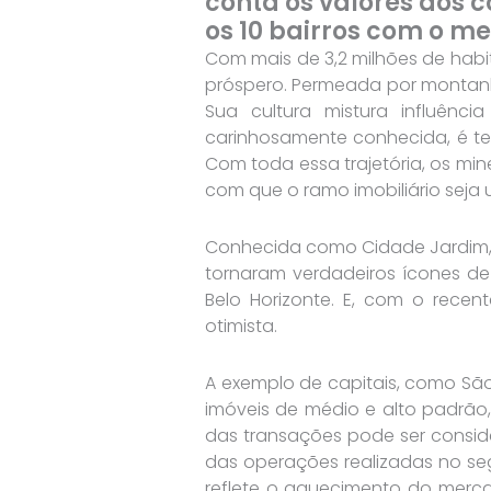
conta os valores dos 
os 10 bairros com o m
Com mais de 3,2 milhões de habit
próspero. Permeada por montanha
Sua cultura mistura influênci
carinhosamente conhecida, é ter
Com toda essa trajetória, os min
com que o ramo imobiliário seja
Conhecida como Cidade Jardim, 
tornaram verdadeiros ícones de
Belo Horizonte. E, com o rece
otimista.
A exemplo de capitais, como São
imóveis de médio e alto padrão
das transações pode ser consid
das operações realizadas no seg
reflete o aquecimento do merca