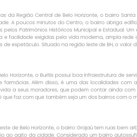
s da Região Central de Belo Horizonte, o bairro Santa
ade. A poucos minutos do Centro, o bairro abriga edifi
 pelos Patrimônios Históricos Municipal e Estadual. Um
ra e facilidade exigidas pela vida moderna, ampla rede
s de espetáculo. Situado na região leste de BH, o valor
lo Horizonte, o Buritis possui boa infraestrutura de ser
e farmácias. Além disso, é uma das localidades com a
 vida a seus moradores, que podem contar ainda com
. O que faz com que também seja um dos bairros com o m
te de Belo Horizonte, o bairro Grajaú tem ruas bem arb
io ao agito da cidade. Considerado um bairro autossufi