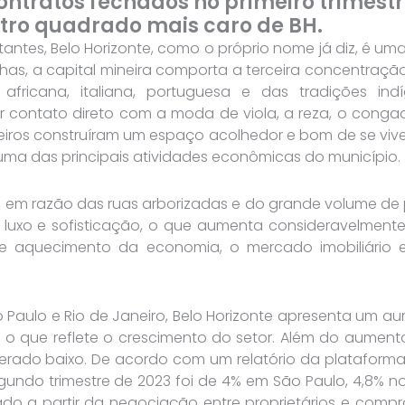
contratos fechados no primeiro trimes
etro quadrado mais caro de BH.
antes, Belo Horizonte, como o próprio nome já diz, é u
s, a capital mineira comporta a terceira concentração
a africana, italiana, portuguesa e das tradições 
 contato direto com a moda de viola, a reza, o congado,
eiros construíram um espaço acolhedor e bom de se viver
 uma das principais atividades econômicas do município.
em razão das ruas arborizadas e do grande volume de pa
 luxo e sofisticação, o que aumenta consideravelmen
nte aquecimento da economia, o mercado imobiliário 
 Paulo e Rio de Janeiro, Belo Horizonte apresenta um a
, o que reflete o crescimento do setor. Além do aument
erado baixo. De acordo com um relatório da plataform
undo trimestre de 2023 foi de 4% em São Paulo, 4,8% no 
do a partir da negociação entre proprietários e comp