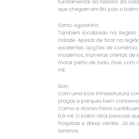
fundamental da história da cidad
que chegam em BH, pois o bairro 
Santo Agostinho
Também localizado na Região Ce
cidade. Apesar de ficar na regiã
excelentes opções de comércio, s
modernos, inúmeras ofertas de 
morar perto de tudo, mas com q
mil.
Sion
Com uma boa infraestrutura come
praças e parques bem conservad
Carmo e Afonso Pena contribuem
6,9 mil. O bairro atrai pessoas
hospitais e áreas verdes. Já as
terrenos.