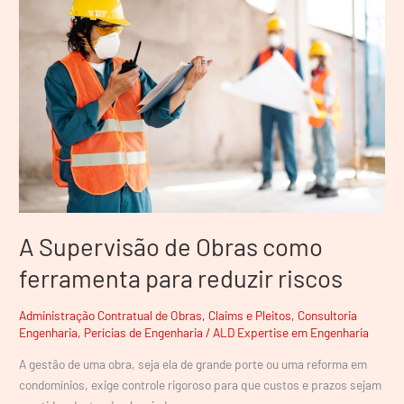
de
Obras
como
ferramenta
para
reduzir
riscos
A Supervisão de Obras como
ferramenta para reduzir riscos
Administração Contratual de Obras
,
Claims e Pleitos
,
Consultoria
Engenharia
,
Perícias de Engenharia
/
ALD Expertise em Engenharia
A gestão de uma obra, seja ela de grande porte ou uma reforma em
condomínios, exige controle rigoroso para que custos e prazos sejam