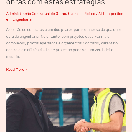
obras com estas estratégias
Administração Contratual de Obras
,
Claims e Pleitos
/
ALD Expertise
em Engenharia
A gestão de contratos é um dos pilares para o sucesso de qualquer
obra de engenharia. No entanto, com projetos cada vez mais
complexos, prazos apertados e orçamentos rigorosos, garantir o
controle e a eficiência desse processo pode ser um verdadeiro
desafio.
Read More »
Como
o
acompanhamento
técnico
especializado
pode
evitar