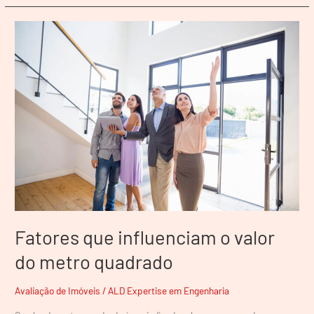
Fatores
que
influenciam
o
valor
do
metro
quadrado
Fatores que influenciam o valor
do metro quadrado
Avaliação de Imóveis
/
ALD Expertise em Engenharia