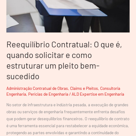
e
como
estruturar
um
pleito
bem-
Reequilíbrio Contratual: O que é,
sucedido
quando solicitar e como
estruturar um pleito bem-
sucedido
Administração Contratual de Obras
,
Claims e Pleitos
,
Consultoria
Engenharia
,
Perícias de Engenharia
/
ALD Expertise em Engenharia
No setor de infraestrutura e indústria pesada, a execução de grandes
obras ou serviços de engenharia frequentemente enfrenta desafios
que podem gerar desequilíbrios financeiros. O reequilíbrio de contrato
é uma ferramenta essencial para restabelecer a equidade econômica,
protegendo as partes envolvidas e garantindo a continuidade do