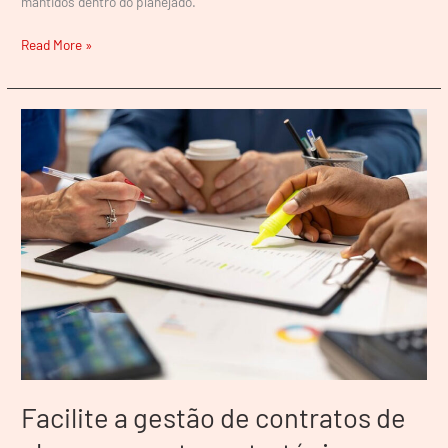
mantidos dentro do planejado.
Read More »
Facilite
a
gestão
de
contratos
de
obras
com
estas
estratégias
Facilite a gestão de contratos de