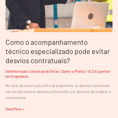
desvios
contratuais?
Como o acompanhamento
técnico especializado pode evitar
desvios contratuais?
Administração Contratual de Obras
,
Claims e Pleitos
/
ALD Expertise
em Engenharia
No setor da construção civil e da engenharia, os desvios contratuais
são um dos maiores desafios enfrentados por gestores de projetos e
contratantes.
Read More »