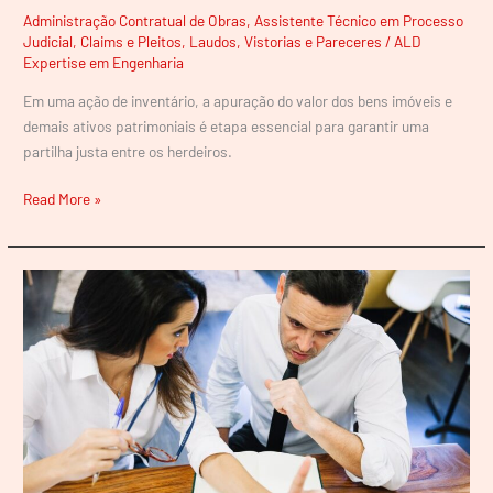
Administração Contratual de Obras
,
Assistente Técnico em Processo
Judicial
,
Claims e Pleitos
,
Laudos, Vistorias e Pareceres
/
ALD
Expertise em Engenharia
Em uma ação de inventário, a apuração do valor dos bens imóveis e
demais ativos patrimoniais é etapa essencial para garantir uma
partilha justa entre os herdeiros.
Read More »
Perícia
de
Apontamento
de
Causas
e
Responsabilidades:
Como
e