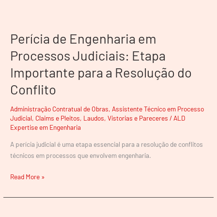
Perícia
de
Perícia de Engenharia em
Engenharia
em
Processos Judiciais: Etapa
Processos
Importante para a Resolução do
Judiciais:
Etapa
Conflito
Importante
para
Administração Contratual de Obras
,
Assistente Técnico em Processo
a
Judicial
,
Claims e Pleitos
,
Laudos, Vistorias e Pareceres
/
ALD
Resolução
Expertise em Engenharia
do
A perícia judicial é uma etapa essencial para a resolução de conflitos
Conflito
técnicos em processos que envolvem engenharia.
Read More »
Como