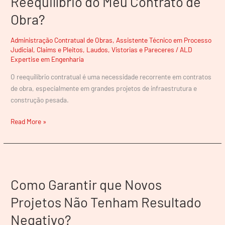
Reequilíbrio do Meu Contrato de
para
Obra?
o
Reequilíbrio
do
Administração Contratual de Obras
,
Assistente Técnico em Processo
Judicial
,
Claims e Pleitos
,
Laudos, Vistorias e Pareceres
/
ALD
Meu
Expertise em Engenharia
Contrato
de
O reequilíbrio contratual é uma necessidade recorrente em contratos
Obra?
de obra, especialmente em grandes projetos de infraestrutura e
construção pesada.
Read More »
Como
Garantir
Como Garantir que Novos
que
Novos
Projetos Não Tenham Resultado
Projetos
Negativo?
Não