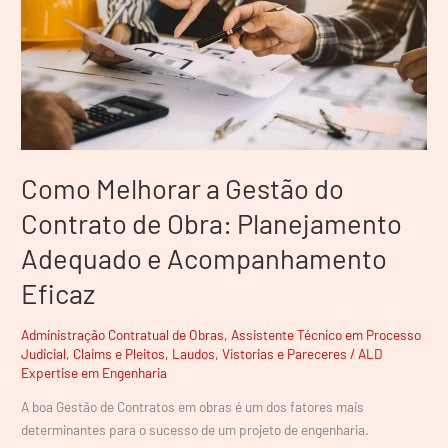
Contrato
de
Obra:
Planejamento
Adequado
e
Acompanhamento
Eficaz
Como Melhorar a Gestão do
Contrato de Obra: Planejamento
Adequado e Acompanhamento
Eficaz
Administração Contratual de Obras
,
Assistente Técnico em Processo
Judicial
,
Claims e Pleitos
,
Laudos, Vistorias e Pareceres
/
ALD
Expertise em Engenharia
A boa Gestão de Contratos em obras é um dos fatores mais
determinantes para o sucesso de um projeto de engenharia.