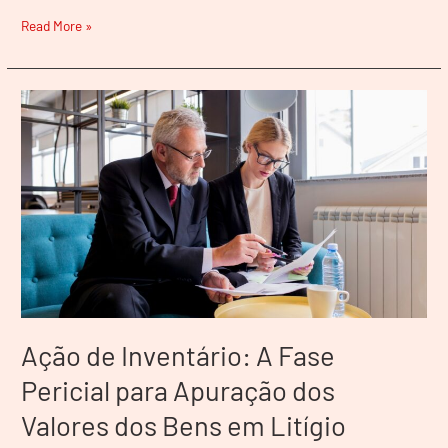
Read More »
Ação
de
Inventário:
A
Fase
Pericial
para
Apuração
dos
Valores
dos
Ação de Inventário: A Fase
Bens
em
Pericial para Apuração dos
Litígio
Valores dos Bens em Litígio