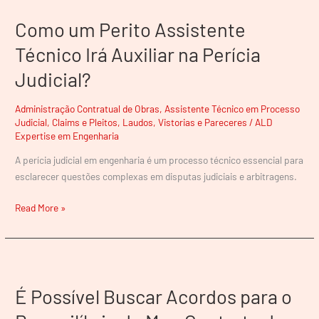
um
Como um Perito Assistente
Perito
Assistente
Técnico Irá Auxiliar na Perícia
Técnico
Judicial?
Irá
Auxiliar
na
Administração Contratual de Obras
,
Assistente Técnico em Processo
Judicial
,
Claims e Pleitos
,
Laudos, Vistorias e Pareceres
/
ALD
Perícia
Expertise em Engenharia
Judicial?
A perícia judicial em engenharia é um processo técnico essencial para
esclarecer questões complexas em disputas judiciais e arbitragens.
Read More »
É
Possível
É Possível Buscar Acordos para o
Buscar
Acordos