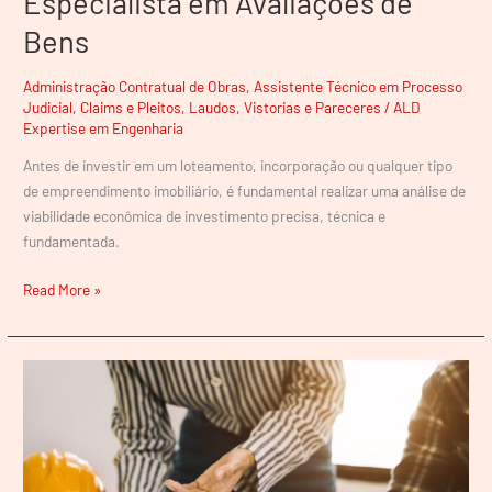
Especialista em Avaliações de
Importância
Bens
de
um
Engenheiro
Administração Contratual de Obras
,
Assistente Técnico em Processo
Judicial
,
Claims e Pleitos
,
Laudos, Vistorias e Pareceres
/
ALD
Especialista
Expertise em Engenharia
em
Avaliações
Antes de investir em um loteamento, incorporação ou qualquer tipo
de
de empreendimento imobiliário, é fundamental realizar uma análise de
Bens
viabilidade econômica de investimento precisa, técnica e
fundamentada.
Read More »
Como
Melhorar
a
Gestão
do