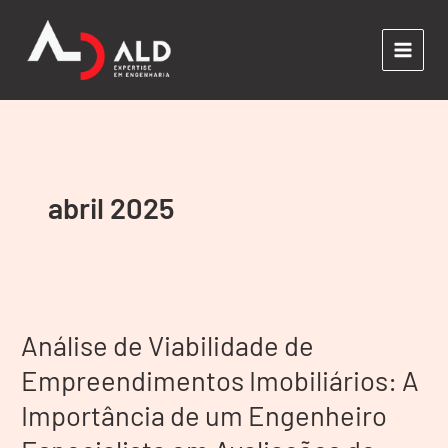
Ir
para
o
conteúdo
abril 2025
Análise
de
Análise de Viabilidade de
Viabilidade
de
Empreendimentos Imobiliários: A
Empreendimentos
Importância de um Engenheiro
Imobiliários:
A