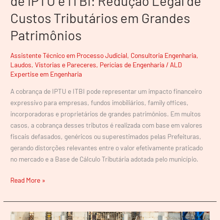
de IPTU e ITBI: Redução Legal de
Grandes
Custos Tributários em Grandes
Patrimônios
Patrimônios
Assistente Técnico em Processo Judicial
,
Consultoria Engenharia
,
Laudos, Vistorias e Pareceres
,
Perícias de Engenharia
/
ALD
Expertise em Engenharia
A cobrança de IPTU e ITBI pode representar um impacto financeiro
expressivo para empresas, fundos imobiliários, family offices,
incorporadoras e proprietários de grandes patrimônios. Em muitos
casos, a cobrança desses tributos é realizada com base em valores
fiscais defasados, genéricos ou superestimados pelas Prefeituras,
gerando distorções relevantes entre o valor efetivamente praticado
no mercado e a Base de Cálculo Tributária adotada pelo município.
Read More »
Rescisão