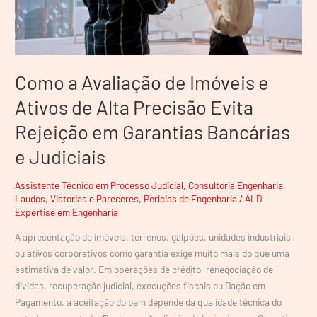
de
Alta
Precisão
Evita
Como a Avaliação de Imóveis e
Rejeição
em
Ativos de Alta Precisão Evita
Garantias
Rejeição em Garantias Bancárias
Bancárias
e
e Judiciais
Judiciais
Assistente Técnico em Processo Judicial
,
Consultoria Engenharia
,
Laudos, Vistorias e Pareceres
,
Perícias de Engenharia
/
ALD
Expertise em Engenharia
A apresentação de imóveis, terrenos, galpões, unidades industriais
ou ativos corporativos como garantia exige muito mais do que uma
estimativa de valor. Em operações de crédito, renegociação de
dívidas, recuperação judicial, execuções fiscais ou Dação em
Pagamento, a aceitação do bem depende da qualidade técnica do