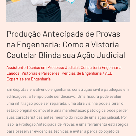
Cautelar
Blinda
sua
Ação
Produção Antecipada de Provas
Judicial
na Engenharia: Como a Vistoria
Cautelar Blinda sua Ação Judicial
Assistente Técnico em Processo Judicial
,
Consultoria Engenharia
,
Laudos, Vistorias e Pareceres
,
Perícias de Engenharia
/
ALD
Expertise em Engenharia
Em disputas envolvendo engenharia, construção civil e patologias em
edificações, o tempo pode ser decisivo. Uma fissura pode evoluir,
uma infiltração pode ser reparada, uma obra vizinha pode alterar o
estado original do imóvel e uma manifestação patológica pode perder
suas características antes mesmo do início de uma ação judicial. Por
isso, a Produção Antecipada de Provas é uma ferramenta estratégica
para preservar evidências técnicas e evitar a perda do objeto da