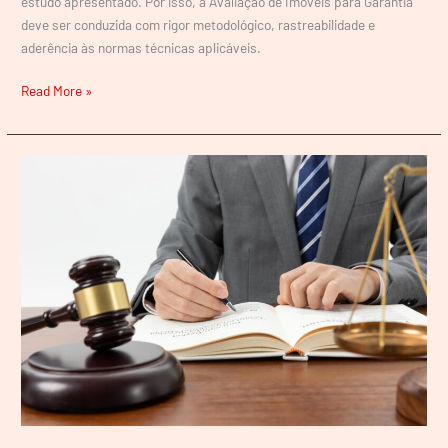
estudo apresentado. Por isso, a Avaliação de Imóveis para Garantia
deve ser conduzida com rigor metodológico, rastreabilidade e
aderência às normas técnicas aplicáveis.
Read More »
A
Arte
de
Formular
Quesitos
em
Perícias
Judiciais
de
Engenharia:
Como
Blindar
sua