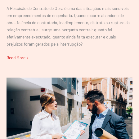
A Rescisão de Contrato de Obra é uma das situações mais sensíveis
em empreendimentos de engenharia. Quando ocorre abandono de
obra, falência da contratada, inadimplemento, distrato ou ruptura da
relação contratual, surge uma pergunta central: quanto foi
efetivamente executado, quanto ainda falta executar e quais
prejuízos foram gerados pela interrupção?
Read More »
Produção
Antecipada
de
Provas
na
Engenharia:
Como
a
Vistoria