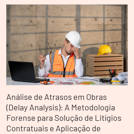
Análise
de
Atrasos
em
Obras
(Delay
Analysis):
A
Metodologia
Forense
para
Solução
de
Análise de Atrasos em Obras
Litígios
Contratuais
(Delay Analysis): A Metodologia
e
Forense para Solução de Litígios
Aplicação
de
Contratuais e Aplicação de
Penalidades