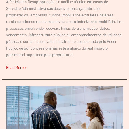
A Perícia em Desapropriação e a análise técnica em casos de
Servidão Administrativa são decisivas para garantir que
proprietários, empresas, fundos imobiliários e titulares de áreas
rurais ou urbanas recebam a devida Justa Indenização Imobiliária. Em
processos envolvendo rodovias, linhas de transmissão, dutos,
saneamento, infraestrutura pública ou empreendimentos de utilidade
pública, é comum que o valor inicialmente apresentado pelo Poder
Público ou por concessionárias esteja abaixo do real impacto
patrimonial suportado pelo proprietário.
Read More »
Como
a
Avaliação
de
Imóveis
e
Ativos