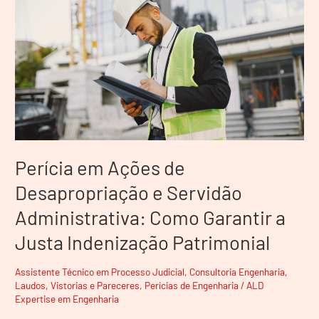
de
Desapropriação
e
Servidão
Administrativa:
Como
Garantir
a
Justa
Indenização
Perícia em Ações de
Patrimonial
Desapropriação e Servidão
Administrativa: Como Garantir a
Justa Indenização Patrimonial
Assistente Técnico em Processo Judicial
,
Consultoria Engenharia
,
Laudos, Vistorias e Pareceres
,
Perícias de Engenharia
/
ALD
Expertise em Engenharia