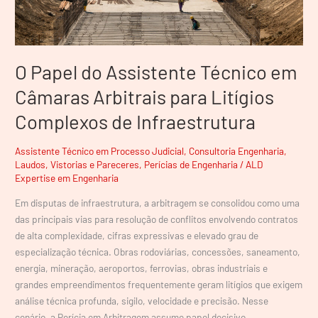
de
Infraestrutura
O Papel do Assistente Técnico em
Câmaras Arbitrais para Litígios
Complexos de Infraestrutura
Assistente Técnico em Processo Judicial
,
Consultoria Engenharia
,
Laudos, Vistorias e Pareceres
,
Perícias de Engenharia
/
ALD
Expertise em Engenharia
Em disputas de infraestrutura, a arbitragem se consolidou como uma
das principais vias para resolução de conflitos envolvendo contratos
de alta complexidade, cifras expressivas e elevado grau de
especialização técnica. Obras rodoviárias, concessões, saneamento,
energia, mineração, aeroportos, ferrovias, obras industriais e
grandes empreendimentos frequentemente geram litígios que exigem
análise técnica profunda, sigilo, velocidade e precisão. Nesse
cenário, a Perícia em Arbitragem assume papel decisivo.