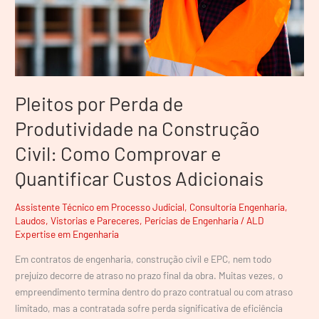
Civil:
Como
Comprovar
e
Quantificar
Custos
Pleitos por Perda de
Adicionais
Produtividade na Construção
Civil: Como Comprovar e
Quantificar Custos Adicionais
Assistente Técnico em Processo Judicial
,
Consultoria Engenharia
,
Laudos, Vistorias e Pareceres
,
Perícias de Engenharia
/
ALD
Expertise em Engenharia
Em contratos de engenharia, construção civil e EPC, nem todo
prejuízo decorre de atraso no prazo final da obra. Muitas vezes, o
empreendimento termina dentro do prazo contratual ou com atraso
limitado, mas a contratada sofre perda significativa de eficiência