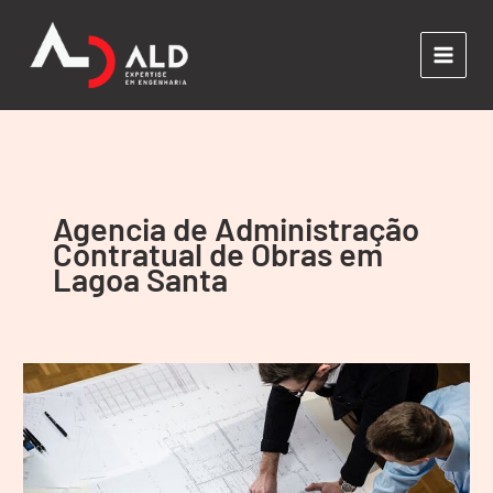
Ir
para
o
conteúdo
Agencia de Administração
Contratual de Obras em
Lagoa Santa
Administração
Contratual
de
Obras
em