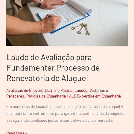
Processo
de
Renovatória
de
Aluguel
Laudo de Avaliação para
Fundamentar Processo de
Renovatória de Aluguel
Avaliação de Imóveis
,
Claims e Pleitos
,
Laudos, Vistorias e
Pareceres
,
Perícias de Engenharia
/
ALD Expertise em Engenharia
Em contratos de locação comercial, a ação renovatória de aluguel é
um importante instrumento para garantir a continuidade do negócio,
assegurando condições justas e compatíveis com o mercado.
Read More »