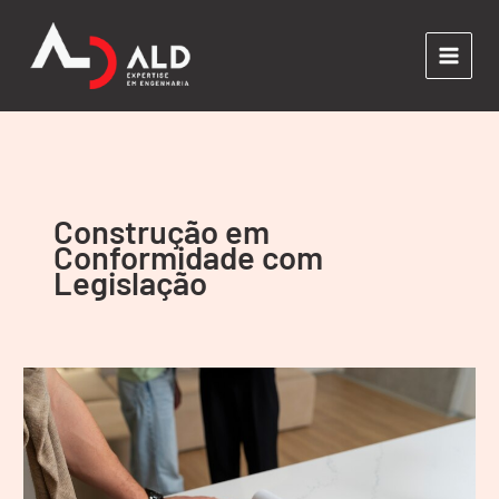
Ir
para
o
conteúdo
Construção em
Conformidade com
Legislação
Laudo
de
Avaliação
para
Fundamentar