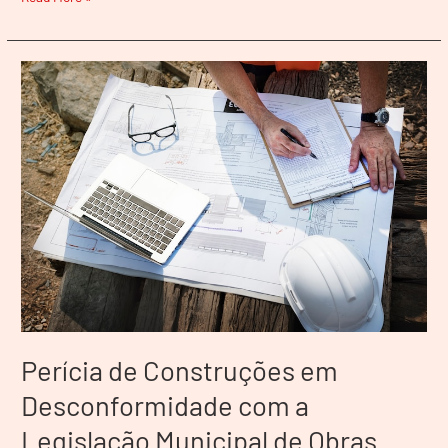
Perícia
de
Construções
em
Desconformidade
com
a
Legislação
Municipal
de
Obras
Perícia de Construções em
Desconformidade com a
Legislação Municipal de Obras