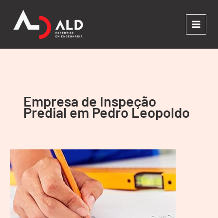
Ir
para
o
conteúdo
Empresa de Inspeção
Predial em Pedro Leopoldo
Inspeção
Predial
em
Pedro
Leopoldo