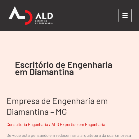
Ir
para
o
conteúdo
Escritório de Engenharia
em Diamantina
Empresa de Engenharia em
Empresa
de
Diamantina – MG
Engenharia
em
Consultoria Engenharia
/
ALD Expertise em Engenharia
Diamantina
–
Se você está pensando em redesenhar a arquitetura da sua Empresa