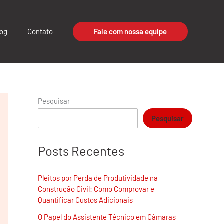
log
Contato
Fale com nossa equipe
Pesquisar
Pesquisar
Posts Recentes
Pleitos por Perda de Produtividade na
Construção Civil: Como Comprovar e
Quantificar Custos Adicionais
O Papel do Assistente Técnico em Câmaras