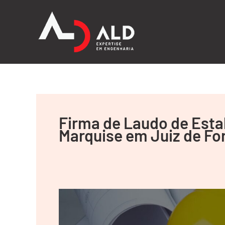
Ir
para
o
conteúdo
Firma de Laudo de Estab
Marquise em Juiz de Fo
Laudo
de
Estabilidade