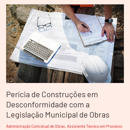
Perícia
de
Construções
em
Desconformidade
com
a
Legislação
Municipal
de
Obras
Perícia de Construções em
Desconformidade com a
Legislação Municipal de Obras
Administração Contratual de Obras
,
Assistente Técnico em Processo