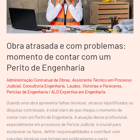
contar
com
um
Perito
de
Engenharia
Obra atrasada e com problemas:
momento de contar com um
Perito de Engenharia
Administração Contratual de Obras
,
Assistente Técnico em Processo
Judicial
,
Consultoria Engenharia
,
Laudos, Vistorias e Pareceres
,
Perícias de Engenharia
/
ALD Expertise em Engenharia
Quando uma obra apresenta falhas técnicas, atrasos injustificados ou
disputas contratuais, é sinal claro de que chegou o momento de
contar com um Perito de Engenharia. A atuação desse profissional,
especialmente em processos de Perícia Judicial, é crucial para
esclarecer os fatos, definir responsabilidades e contribuir com
soluções técnicas que fortaleçam juridicamente a parte