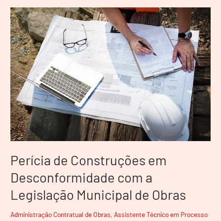
Perícia
de
Construções
em
Desconformidade
com
a
Legislação
Municipal
de
Obras
Perícia de Construções em
Desconformidade com a
Legislação Municipal de Obras
Administração Contratual de Obras
,
Assistente Técnico em Processo