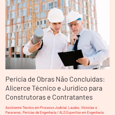
Perícia
de
Obras
Não
Concluídas:
Alicerce
Técnico
e
Jurídico
para
Construtoras
e
Contratantes
Perícia de Obras Não Concluídas:
Alicerce Técnico e Jurídico para
Construtoras e Contratantes
Assistente Técnico em Processo Judicial
,
Laudos, Vistorias e
Pareceres
,
Perícias de Engenharia
/
ALD Expertise em Engenharia