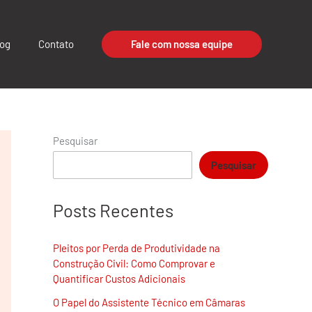
log
Contato
Fale com nossa equipe
Pesquisar
Pesquisar
Posts Recentes
Pleitos por Perda de Produtividade na
Construção Civil: Como Comprovar e
Quantificar Custos Adicionais
O Papel do Assistente Técnico em Câmaras