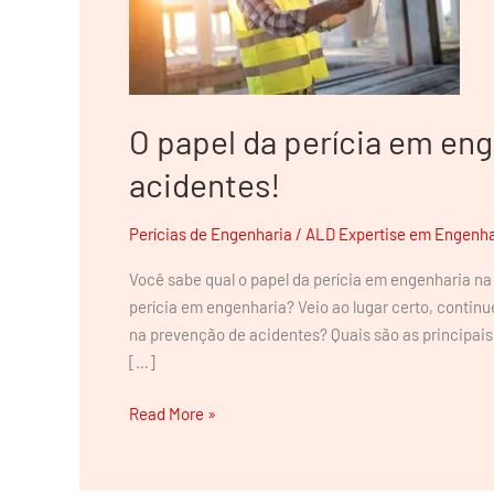
em
engenharia
na
prevenção
de
O papel da perícia em en
acidentes!
acidentes!
Perícias de Engenharia
/
ALD Expertise em Engenha
Você sabe qual o papel da perícia em engenharia n
perícia em engenharia? Veio ao lugar certo, continue
na prevenção de acidentes? Quais são as principai
[…]
Read More »