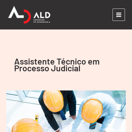
Ir
para
o
conteúdo
Assistente Técnico em
Processo Judicial
ASSISTENTE
TÉCNICO
PERITO
AUXILIAR
EM
PROCESSO