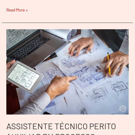
Read More »
ASSISTENTE
TÉCNICO
PERITO
AUXILIAR
EM
PROCESSO
JUDICIAL
EM
SABARÁ
–
MG
ASSISTENTE TÉCNICO PERITO